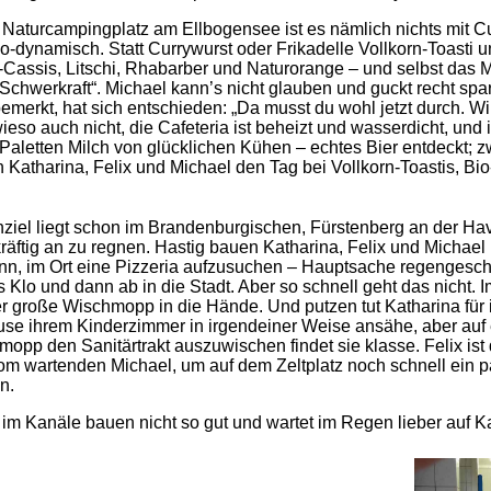
 Naturcampingplatz am Ellbogensee ist es nämlich nichts mit 
o-dynamisch. Statt Currywurst oder Frikadelle Vollkorn-Toasti u
assis, Litschi, Rhabarber und Naturorange – und selbst das Mi
er Schwerkraft“. Michael kann’s nicht glauben und guckt recht s
merkt, hat sich entschieden: „Da musst du wohl jetzt durch. W
eso auch nicht, die Cafeteria ist beheizt und wasserdicht, und
 Paletten Milch von glücklichen Kühen – echtes Bier entdeckt; z
Katharina, Felix und Michael den Tag bei Vollkorn-Toastis, Bio
iel liegt schon im Brandenburgischen, Fürstenberg an der Have
g kräftig an zu regnen. Hastig bauen Katharina, Felix und Michael 
nn, im Ort eine Pizzeria aufzusuchen – Hauptsache regengesch
s Klo und dann ab in die Stadt. Aber so schnell geht das nicht. Im 
r große Wischmopp in die Hände. Und putzen tut Katharina für 
se ihrem Kinderzimmer in irgendeiner Weise ansähe, aber auf
pp den Sanitärtrakt auszuwischen findet sie klasse. Felix ist 
om wartenden Michael, um auf dem Zeltplatz noch schnell ein 
n.
 im Kanäle bauen nicht so gut und wartet im Regen lieber auf K