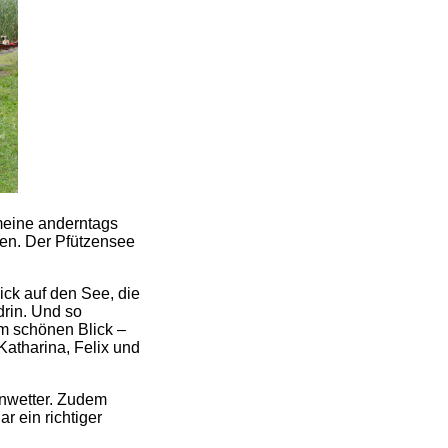
emeine anderntags
den. Der Pfützensee
ck auf den See, die
drin. Und so
m schönen Blick –
Katharina, Felix und
enwetter. Zudem
r ein richtiger