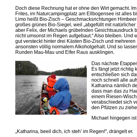
Doch diese Rechnung hat er ohne den Wirt gemacht. Im
Frites, im Naturcampingplatz am Ellbogensee ist alles bi
Limo heißt Bio-Zisch – Geschmacksrichtungen Himbeer-C
großes grünes Bio-Siegel, weil „abgefüllt mit natürlich
aber Felix, der Michaels grübelnden Gesichtsausdruck be
nicht umsonst im Regen aufgebaut.“ Also bleiben. Und wi
gut versteckt hinter drei Kästen Bio-Zisch und mehreren
ansonsten völlig normalem Alkoholgehalt. Und so lassen 
Runden Mau-Mau und Elfer Raus ausklingen.
Das nächste Etappenz
Es fängt jetzt richti
entschließen sich da
noch schnell alle auf
Katharina nämlich de
dass man das zu Hau
einem Riesen-Wischmo
verabschiedet sich v
den Pfützen zu ziehe
Michael hingegen ist
„Katharina, beeil dich, ich steh’ im Regen!“, drängelt er.