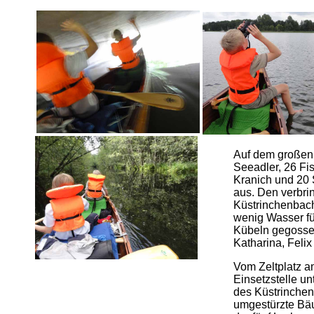
Auf dem großen 
Seeadler, 26 Fis
Kranich und 20 
aus. Den verbri
Küstrinchenbach 
wenig Wasser füh
Kübeln gegossen
Katharina, Felix
Vom Zeltplatz a
Einsetzstelle u
des Küstrinchen
umgestürzte Bäu