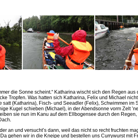
 immer die Sonne scheint.“ Katharina wischt sich den Regen au
cke Tropfen. Was hatten sich Katharina, Felix und Michael nicht
att (Katharina), Fisch- und Seeadler (Felix), Schwimmen im See
hige Kugel schieben (Michael), in der Abendsonne vorm Zelt ’n
n treiben sie nun im Kanu auf dem Ellbogensee durch den Regen,
 Dach.
nder an und versucht’s dann, weil das nicht so recht fruchten m
Da gehen wir in die Kneipe und bestellen uns Currywurst mit Fr