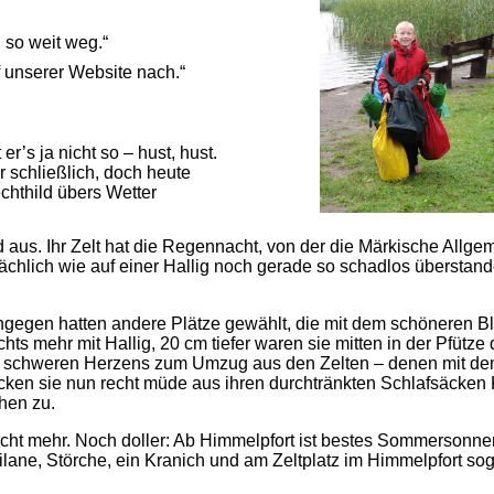
 so weit weg.“
uf unserer Website nach.“
er’s ja nicht so – hust, hust.
r schließlich, doch heute
echthild übers Wetter
aus. Ihr Zelt hat die Regennacht, von der die Märkische Allg
ächlich wie auf einer Hallig noch gerade so schadlos überstan
gegen hatten andere Plätze gewählt, die mit dem schöneren Bli
chts mehr mit Hallig, 20 cm tiefer waren sie mitten in der Pfütze 
cht schweren Herzens zum Umzug aus den Zelten – denen mit de
cken sie nun recht müde aus ihren durchtränkten Schlafsäcken 
hen zu.
icht mehr. Noch doller: Ab Himmelpfort ist bestes Sommersonn
ane, Störche, ein Kranich und am Zeltplatz im Himmelpfort soga