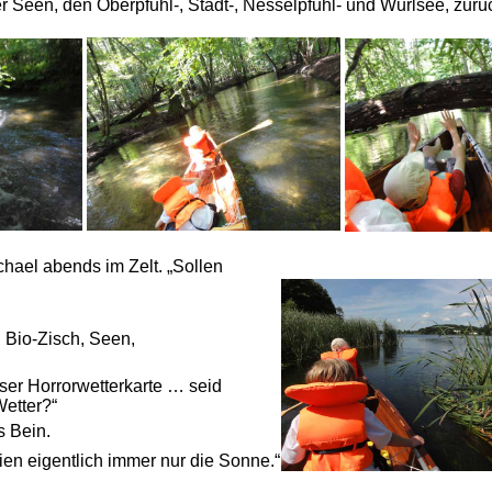
er Seen, den Oberpfuhl-, Stadt-, Nesselpfuhl- und Wurlsee, zur
hael abends im Zelt. „Sollen
 Bio-Zisch, Seen,
ieser Horrorwetterkarte … seid
Wetter?“
s Bein.
ien eigentlich immer nur die Sonne.“