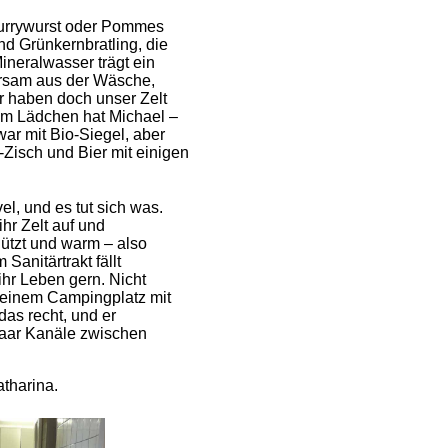
Currywurst oder Pommes
nd Grünkernbratling, die
neralwasser trägt ein
parsam aus der Wäsche,
ir haben doch unser Zelt
 im Lädchen hat Michael –
war mit Bio-Siegel, aber
-Zisch und Bier mit einigen
l, und es tut sich was.
ihr Zelt auf und
ützt und warm – also
Sanitärtrakt fällt
ihr Leben gern. Nicht
 einem Campingplatz mit
das recht, und er
paar Kanäle zwischen
atharina.