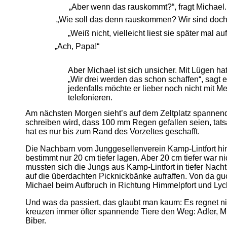
„Aber wenn das rauskommt?“, fragt Michael.
„Wie soll das denn rauskommen? Wir sind doch
„Weiß nicht, vielleicht liest sie später mal a
„Ach, Papa!“
Aber Michael ist sich unsicher. Mit Lügen hat 
„Wir drei werden das schon schaffen“, sagt e
jedenfalls möchte er lieber noch nicht mit M
telefonieren.
Am nächsten Morgen sieht’s auf dem Zeltplatz spannend 
schreiben wird, dass 100 mm Regen gefallen seien, tats
hat es nur bis zum Rand des Vorzeltes geschafft.
Die Nachbarn vom Junggesellenverein Kamp-Lintfort hin
bestimmt nur 20 cm tiefer lagen. Aber 20 cm tiefer war ni
mussten sich die Jungs aus Kamp-Lintfort in tiefer Na
auf die überdachten Picknickbänke aufraffen. Von da gu
Michael beim Aufbruch in Richtung Himmelpfort und Lyc
Und was da passiert, das glaubt man kaum: Es regnet n
kreuzen immer öfter spannende Tiere den Weg: Adler, Mil
Biber.