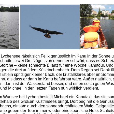
Lychensee räkelt sich Felix genüsslich im Kanu in der Sonne u
chadler, zwei Greifvögel, von denen er schwört, dass es Schrei
Störche – keine schlechte Bilanz für eine Woche Kanutour. Und 
ngen die drei auf dem Küstrinchenbach. Dem Regen sei Dank ü
ist ein spritziger kleiner Bach, der kristallklares aber im Somme
rt, als dass er dann im Kanu befahrbar wäre. Außer natürlich, 
, dann ist der Wasserstand besser, und einen solch guten Wa
 und Michael in den letzten Tagen nun wirklich verdient.
m Wurlsee bei Lychen bestellt Michael ein Kanutaxi, das sie sa
nterhalb des Großen Küstrinsees bringt. Dort beginnt die Genuss
bachs, einsam durch den sonnendurchfluteten Wald. Gelgentli
me geben der Tour immer wieder eine sportliche Note. Schließli